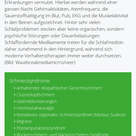
Erkrankungen vermutet. Hierbei werden während einer
ganzen Nacht Gehirnaktivitäten, Atemfrequenz, die
Sauerstoffsättigung im Blut, Puls, EKG und die Muskelaktivität
in den Beinen aufgezeichnet. Hinter sehr vielen
Schlafproblemen stecken aber keine organischen, sondern
psychische Störungen oder Dauerbelastungen.
Schlaffördernde Medikamente treten für die Schlafmedizin
daher zunehmend in den Hintergrund, während sich
moderne Verhaltenstherapien immer weiter durchsetzen.
(Bild: Wavebreakmediamicrro/veer)
Schmerzsyndrome
Anhaltender idiopathischer Gesichtsschmerz
Clusterkopfschmerz
Gelenkblockierungen
Interkostalneuralgie
Komplexes regionales Schmerzsyndrom (Morbus Sudeck)
Migräne
Postamputationssyndrom
Rückenschmerz- und Nackenschmerz-Syndrome